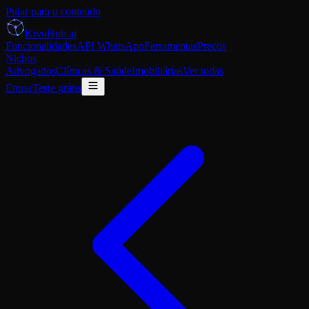
Pular para o conteúdo
K
i
voHub
.ai
Funcionalidades
API WhatsApp
Ferramentas
Preços
Nichos
Advogados
Clínicas & Saúde
Imobiliárias
Ver todas
Entrar
Teste grátis