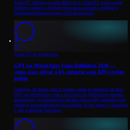
ZapGPT, diferenças entre Meta AI e ChatGPT, como achar
números seguros, resolver erros mais comuns e integrar o
WhatsApp Business com a API da OpenAI.
ChatGPT no WhatsApp
GPT no WhatsApp: Guia Definitivo 2026 —
como usar, ativar a IA, integrar com API e evitar
golpes
Aprenda, de forma clara e segura, todas as maneiras de usar
GPT no WhatsApp: com a IA nativa do WhatsApp (quando
disponível), via integrações oficiais com a API, soluções sem
código e boas práticas de privacidade. Evite golpes e descubra
o que realmente funciona.