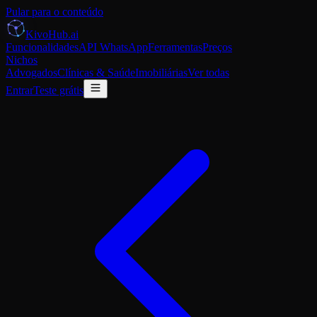
Pular para o conteúdo
K
i
voHub
.ai
Funcionalidades
API WhatsApp
Ferramentas
Preços
Nichos
Advogados
Clínicas & Saúde
Imobiliárias
Ver todas
Entrar
Teste grátis